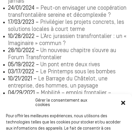
jamais
24/01/2024 –
Peut-on envisager une coopération
transfrontalière sereine et décomplexée ?
17/03/2023 –
Privilégier les projets concrets, les
solutions locales à court terme
10/28/2022 –
L’Arc jurassien transfrontalier : un «
Imaginaire » commun ?
28/10/2022 –
Un nouveau chapitre s’ouvre au
Forum Transfrontalier
05/19/2022 –
Un pont entre deux rives
03/17/2022 –
Le Printemps sous les bombes
10/21/2021 –
Le Barrage du Châtelot, une
entreprise, des hommes, un paysage
04/29/2021 –
Mobilité – emploi frontalier –
formation – culture
Gérer le consentement aux
cookies
02/18/2021 –
Arpenter de nouveaux territoires
11/25/2020 –
Une mosaïque transfrontalière (le
Pour offrir les meilleures expériences, nous utilisons des
goût des autres)
technologies telles que les cookies pour stocker et/ou accéder
09/24/2020 –
ARCHIPEL (un imaginaire partagé)
aux informations des appareils. Le fait de consentir à ces